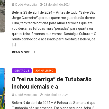
Dedé Mesquita
23 de abril de 2024
Belém, 23 de abril de 2024 – Antes de tudo, “Salve São
Jorge Guerreiro!”, porque quem me guarda não dorme.
Olha, tem tanta notícias para atualizar vocês que até
vou deixar as fofocas mais “pesadas” para quarta ou
quinta-feira. E vamos que vamos. Nostalgia Cultura – O
muito conhecido e acessado perfil Nostalgia Belém, de
[…]
READ MORE
DESTAQUE
JORNALISMO
O “rei na barriga” de Tutubarão
inchou demais e a
Dedé Mesquita
9 de abril de 2024
Belém, 9 de abril de 2024 – A Fofoca da Semana é que
Tutubarão não se emenda. Em plena segunda-feira, 8,