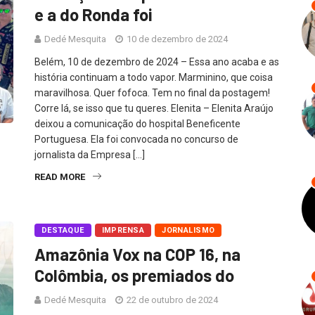
e a do Ronda foi
Dedé Mesquita
10 de dezembro de 2024
Belém, 10 de dezembro de 2024 – Essa ano acaba e as
história continuam a todo vapor. Marminino, que coisa
maravilhosa. Quer fofoca. Tem no final da postagem!
Corre lá, se isso que tu queres. Elenita – Elenita Araújo
deixou a comunicação do hospital Beneficente
Portuguesa. Ela foi convocada no concurso de
jornalista da Empresa […]
READ MORE
DESTAQUE
IMPRENSA
JORNALISMO
Amazônia Vox na COP 16, na
Colômbia, os premiados do
Dedé Mesquita
22 de outubro de 2024