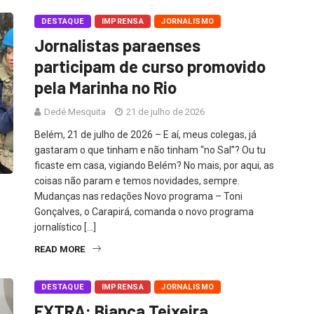
DESTAQUE
IMPRENSA
JORNALISMO
Jornalistas paraenses
participam de curso promovido
pela Marinha no Rio
Dedé Mesquita
21 de julho de 2026
Belém, 21 de julho de 2026 – E aí, meus colegas, já
gastaram o que tinham e não tinham “no Sal”? Ou tu
ficaste em casa, vigiando Belém? No mais, por aqui, as
coisas não param e temos novidades, sempre.
Mudanças nas redações Novo programa – Toni
Gonçalves, o Carapirá, comanda o novo programa
jornalístico […]
READ MORE
DESTAQUE
IMPRENSA
JORNALISMO
EXTRA: Bianca Teixeira,