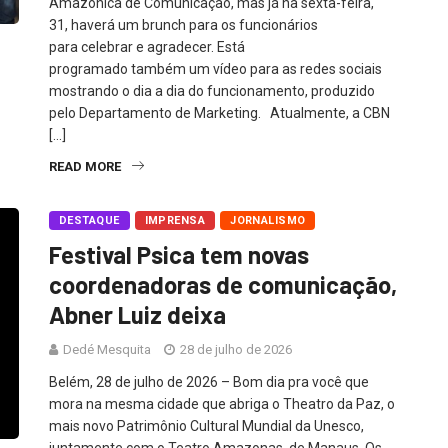
Amazônica de Comunicação, mas já na sexta-feira,
31, haverá um brunch para os funcionários
para celebrar e agradecer. Está
programado também um vídeo para as redes sociais
mostrando o dia a dia do funcionamento, produzido
pelo Departamento de Marketing. Atualmente, a CBN
[…]
READ MORE
DESTAQUE
IMPRENSA
JORNALISMO
Festival Psica tem novas
coordenadoras de comunicação,
Abner Luiz deixa
Dedé Mesquita
28 de julho de 2026
Belém, 28 de julho de 2026 – Bom dia pra você que
mora na mesma cidade que abriga o Theatro da Paz, o
mais novo Patrimônio Cultural Mundial da Unesco,
juntamente com o Teatro Amazonas, de Manaus. Os