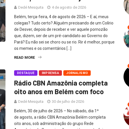
Dedé Mesquita
4 de agosto de 2026
Belém, terça-feira, 4 de agosto de 2026 – E aí, meus
colegas? Tudo certo? Alguém precisando de um Colírio
de Desver, depois de receber e ver aquele pornozão
que, dizem, ser de um pré-candidato ao Governo do
Pará? Eu não sei se choro ou se rio. Rir é melhor, porque
os memes e os comentários […]
READ MORE
DESTAQUE
IMPRENSA
JORNALISMO
Rádio CBN Amazônia completa
oito anos em Belém com foco
Dedé Mesquita
30 de julho de 2026
Belém, 30 de julho de 2026 – No sábado, dia 1º
de agosto, a rádio CBN Amazônia Belém completa
oito anos, sob administração do grupo Rede