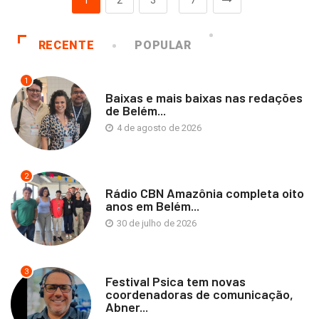
1
2
3
7
RECENTE
POPULAR
1
Baixas e mais baixas nas redações
de Belém...
4 de agosto de 2026
2
Rádio CBN Amazônia completa oito
anos em Belém...
30 de julho de 2026
3
Festival Psica tem novas
coordenadoras de comunicação,
Abner...