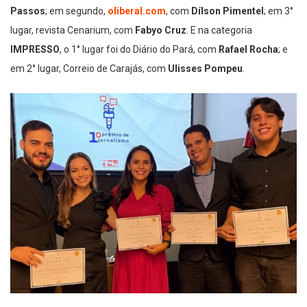
Passos
; em segundo,
oliberal.com
, com
Dílson Pimentel
; em 3°
lugar, revista Cenarium, com
Fabyo Cruz
. E na categoria
IMPRESSO
, o 1° lugar foi do Diário do Pará, com
Rafael Rocha
; e
em 2° lugar, Correio de Carajás, com
Ulisses Pompeu
.