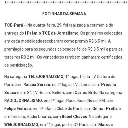
++++++++++++++++++++++++++++++++++++++++++++++++++++++
FOTINHAS DA SEMANA
TCE-Pará –
Na quarta-feira, 29, foi realizada a cerimônia de
entrega do
I Prêmio TCE de Jornalismo
. Os primeiros colocados
em cada modalidade receberam como prêmio R$ 6,5 mil. A
premiação para os segundos colocados foi de R$ 3,5 mil e para os
terceiros R$ 2 mil. Os vencedores também ganharam certificados
de participação.
Na categoria
TELEJORNALISMO
, 1° lugar foi da TV Cultura do
Pará, com
Raiana Serrão
; no 2° lugar, TV Liberal, com
Priscila
Sousa
e em 3°, TV Record Belém, com
Carlos Brito
. Na categoria
RADIOJORNALISMO
, em 1º lugar, Rádio Boas Novas FM, com
Felipe Feitosa
; em 2º, Rádio Clube do Pará, com
Gilmar Pretti
; e
em terceiro, Rádio Unama, com
Bebel Chaves
. Na categoria
WEBJORNALISMO
, em 1° lugar, portal G1 Pará, com
Marcus