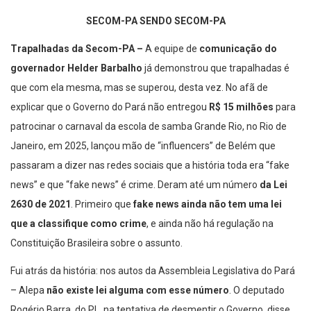
SECOM-PA SENDO SECOM-PA
Trapalhadas da Secom-PA –
A equipe de
comunicação do
governador Helder Barbalho
já demonstrou que trapalhadas é
que com ela mesma, mas se superou, desta vez. No afã de
explicar que o Governo do Pará não entregou
R$ 15 milhões
para
patrocinar o carnaval da escola de samba Grande Rio, no Rio de
Janeiro, em 2025, lançou mão de “influencers” de Belém que
passaram a dizer nas redes sociais que a história toda era “fake
news” e que “fake news” é crime. Deram até um número
da Lei
2630 de 2021
. Primeiro que
fake news ainda não tem uma lei
que a classifique como crime
, e ainda não há regulação na
Constituição Brasileira sobre o assunto.
Fui atrás da história: nos autos da Assembleia Legislativa do Pará
– Alepa
não existe lei alguma com esse número
. O deputado
Rogério Barra, do PL, na tentativa de desmentir o Governo, disse