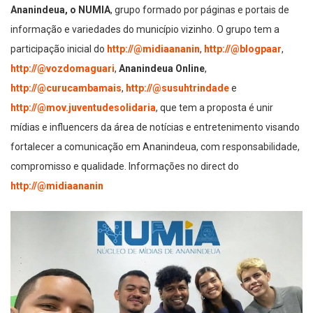
Ananindeua, o NUMIA
, grupo formado por páginas e portais de
informação e variedades do município vizinho. O grupo tem a
participação inicial do
http://@midiaananin
,
http://@blogpaar
,
http://@vozdomaguari
,
Ananindeua Online
,
http://@curucambamais
,
http://@susuhtrindade
e
http://@mov.juventudesolidaria
, que tem a proposta é unir
mídias e influencers da área de notícias e entretenimento visando
fortalecer a comunicação em Ananindeua, com responsabilidade,
compromisso e qualidade. Informações no direct do
http://@midiaananin