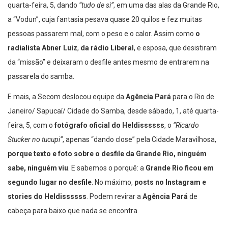
quarta-feira, 5, dando
“tudo de si”
, em uma das alas da Grande Rio,
a “Vodun”, cuja fantasia pesava quase 20 quilos e fez muitas
pessoas passarem mal, com o peso e o calor. Assim como
o
radialista Abner Luiz
,
da rádio Liberal
, e esposa, que desistiram
da “missão” e deixaram o desfile antes mesmo de entrarem na
passarela do samba.
E mais, a Secom deslocou equipe da
Agência Pará
para o Rio de
Janeiro/ Sapucaí/ Cidade do Samba, desde sábado, 1, até quarta-
feira, 5, com o
fotógrafo oficial do Heldissssss
, o
“Ricardo
Stucker no tucupi”
, apenas “dando close” pela Cidade Maravilhosa,
porque texto e foto sobre o desfile da Grande Rio, ninguém
sabe, ninguém viu
. E sabemos o porquê: a
Grande Rio ficou em
segundo lugar no desfile
. No máximo,
posts no Instagram e
stories do Heldissssss
. Podem revirar a
Agência Pará
de
cabeça para baixo que nada se encontra.