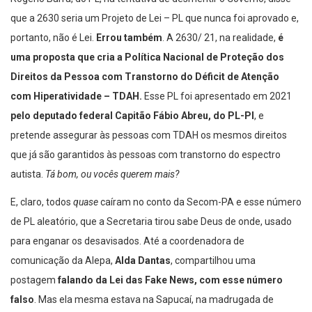
que a 2630 seria um Projeto de Lei – PL que nunca foi aprovado e,
portanto, não é Lei.
Errou também
. A 2630/ 21, na realidade,
é
uma proposta que cria a Política Nacional de Proteção dos
Direitos da Pessoa com Transtorno do Déficit de Atenção
com Hiperatividade – TDAH.
Esse PL foi apresentado em 2021
pelo deputado federal Capitão Fábio Abreu, do PL-PI
, e
pretende assegurar às pessoas com TDAH os mesmos direitos
que já são garantidos às pessoas com transtorno do espectro
autista.
Tá bom, ou vocês querem mais?
E, claro, todos
quase
caíram no conto da Secom-PA e esse número
de PL aleatório, que a Secretaria tirou sabe Deus de onde, usado
para enganar os desavisados. Até a coordenadora de
comunicação da Alepa,
Alda Dantas
, compartilhou uma
postagem
falando da Lei das Fake News, com esse número
falso
. Mas ela mesma estava na Sapucaí, na madrugada de