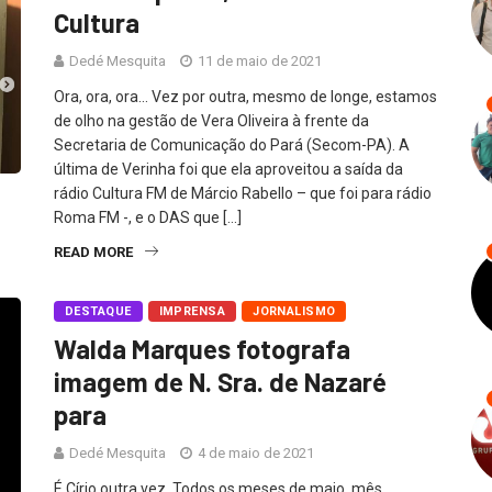
Cultura
Dedé Mesquita
11 de maio de 2021
Ora, ora, ora… Vez por outra, mesmo de longe, estamos
de olho na gestão de Vera Oliveira à frente da
Secretaria de Comunicação do Pará (Secom-PA). A
última de Verinha foi que ela aproveitou a saída da
rádio Cultura FM de Márcio Rabello – que foi para rádio
Roma FM -, e o DAS que […]
READ MORE
DESTAQUE
IMPRENSA
JORNALISMO
Walda Marques fotografa
imagem de N. Sra. de Nazaré
para
Dedé Mesquita
4 de maio de 2021
É Círio outra vez. Todos os meses de maio, mês