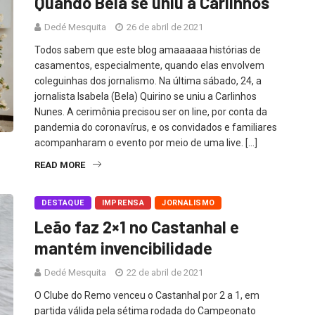
Quando Bela se uniu a Carlinhos
Dedé Mesquita
26 de abril de 2021
Todos sabem que este blog amaaaaaa histórias de
casamentos, especialmente, quando elas envolvem
coleguinhas dos jornalismo. Na última sábado, 24, a
jornalista Isabela (Bela) Quirino se uniu a Carlinhos
Nunes. A cerimônia precisou ser on line, por conta da
pandemia do coronavírus, e os convidados e familiares
acompanharam o evento por meio de uma live. […]
READ MORE
DESTAQUE
IMPRENSA
JORNALISMO
Leão faz 2×1 no Castanhal e
mantém invencibilidade
Dedé Mesquita
22 de abril de 2021
O Clube do Remo venceu o Castanhal por 2 a 1, em
partida válida pela sétima rodada do Campeonato