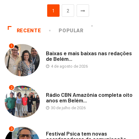
1
2
RECENTE
POPULAR
1
Baixas e mais baixas nas redações
de Belém...
4 de agosto de 2026
2
Rádio CBN Amazônia completa oito
anos em Belém...
30 de julho de 2026
3
Festival Psica tem novas
coordenadoras de comunicação,