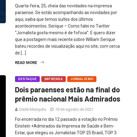
Quarta-feira, 25, cheia das novidades na imprensa
paraense. Se estás acompanhando as novidades por
aqui, saiba que temos suítes dos últimos
acontecimentos. Serique – Como falei no Twitter
“Jornalista gosta mesmo é de fofoca”. E quero dizer
que a postagem mais recente sobre William Serique
bateu recordes de visualização aqui no site, com cerca
de […]
READ MORE
DESTAQUE
IMPRENSA
JORNALISMO
Dois paraenses estão na final do
prêmio nacional Mais Admirados
Dedé Mesquita
19 de agosto de 2021
Foi encerrada no dia 12 passado a votação no Prêmio
Einstein +Admirados da Imprensa de Saúde e Bem-
Estar, que elegeu os Jornalistas TOP 25 Brasil, TOP 3