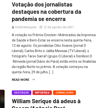
Votação dos jornalistas
destaques na cobertura da
pandemia se encerra
Dedé Mesquita
12 de agosto de 2021
A votação no Prêmio Einstein +Admirados da Imprensa
de Saúde e Bem-Estar se encerra nesta quinta-feira,
12 de agosto. Os jornalistas Cléo Soares (jornal O
Liberal); Carlos Brito e Jalília Messias (TV Liberal), o
fotógrafo Tarso Sarraf (grupo O Liberal) e Denílson D
´Almeida (jornal Diário do Pará) estão entre os finalistas
da região Norte no prêmio. A votação começou na
quinta-feira, 29 de julho, […]
READ MORE
DESTAQUE
IMPRENSA
JORNALISMO
William Serique dá adeus à