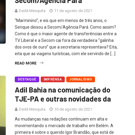
Secom/Agência Pará
Dedé Mesquita
11 de agosto de 2021
“Marminino”, e eis que em menos de três anos, o
Serique deixou a Secom/Agência Pará. Como assim?
Como é que o maior agente de transferências entre a
TV Liberal e a Secom cai fora da verdadeira “galinha
dos ovos de ouro” que a secretaria representava? Eita,
eita que as viagens turísticas, com ele servindo de […]
READ MORE
DESTAQUE
IMPRENSA
JORNALISMO
Adil Bahia na comunicação do
TJE-PA e outras novidades da
Dedé Mesquita
10 de agosto de 2021
As mudanças nas redações continuam em alta e
movimentando o mercado de trabalho em Belém. A
primeira é sobre o querido Igor Brandão, que está de