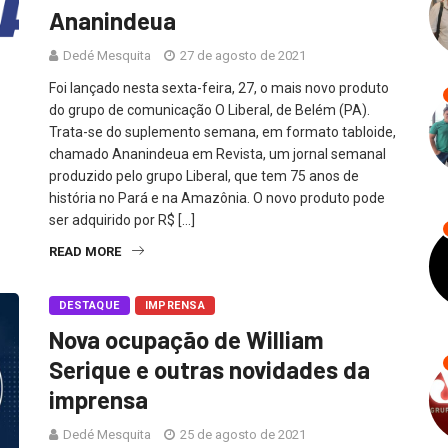
Ananindeua
Dedé Mesquita
27 de agosto de 2021
Foi lançado nesta sexta-feira, 27, o mais novo produto
do grupo de comunicação O Liberal, de Belém (PA).
Trata-se do suplemento semana, em formato tabloide,
chamado Ananindeua em Revista, um jornal semanal
produzido pelo grupo Liberal, que tem 75 anos de
história no Pará e na Amazônia. O novo produto pode
ser adquirido por R$ […]
READ MORE
DESTAQUE
IMPRENSA
Nova ocupação de William
Serique e outras novidades da
imprensa
Dedé Mesquita
25 de agosto de 2021