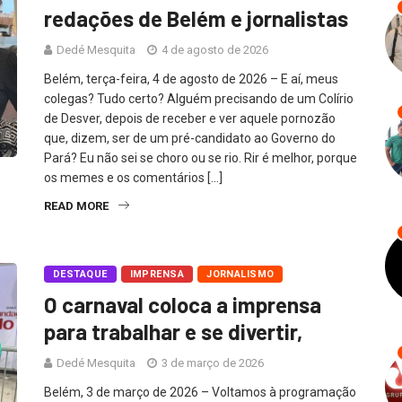
redações de Belém e jornalistas
Dedé Mesquita
4 de agosto de 2026
Belém, terça-feira, 4 de agosto de 2026 – E aí, meus
colegas? Tudo certo? Alguém precisando de um Colírio
de Desver, depois de receber e ver aquele pornozão
que, dizem, ser de um pré-candidato ao Governo do
Pará? Eu não sei se choro ou se rio. Rir é melhor, porque
os memes e os comentários […]
READ MORE
DESTAQUE
IMPRENSA
JORNALISMO
O carnaval coloca a imprensa
para trabalhar e se divertir,
Dedé Mesquita
3 de março de 2026
Belém, 3 de março de 2026 – Voltamos à programação