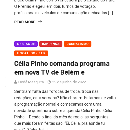
O Prêmio elegeu, em dois turnos de votação,
profissionais e veículos de comunicação dedicados […]
READ MORE
DESTAQUE
IMPRENSA
JORNALISMO
UNCATEGORIZED
Célia Pinho comanda programa
em nova TV de Belém e
Dedé Mesquita
29 de junho de 2022
Sentiram falta das fofocas de troca, troca nas
redações, esta semana? Não chorem. Estamos de volta
à programação normal e começamos com uma
novidade quenthura sobre a querida Célia Pinho. Célia
Pinho – Desde o final do mês de maio, as perguntas
que mais foram feitas são: “Ei, Célia, pra aonde tu
vais?”; “Célia, tu […]