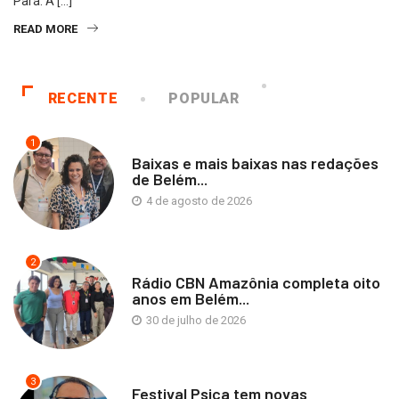
Pará. A […]
READ MORE
RECENTE
POPULAR
1
Baixas e mais baixas nas redações
de Belém...
4 de agosto de 2026
2
Rádio CBN Amazônia completa oito
anos em Belém...
30 de julho de 2026
3
Festival Psica tem novas