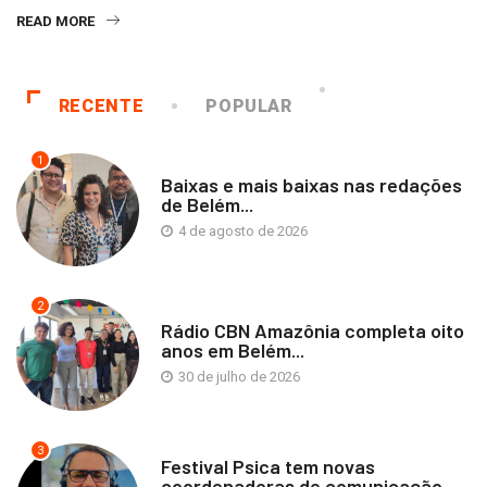
READ MORE
RECENTE
POPULAR
1
Baixas e mais baixas nas redações
de Belém...
4 de agosto de 2026
2
Rádio CBN Amazônia completa oito
anos em Belém...
30 de julho de 2026
3
Festival Psica tem novas
coordenadoras de comunicação,