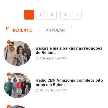
…
1
2
3
7
RECENTE
POPULAR
1
Baixas e mais baixas nas redações
de Belém...
4 de agosto de 2026
2
Rádio CBN Amazônia completa oito
anos em Belém...
30 de julho de 2026
3