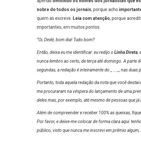
apenas
omitindo os nomes dos jornalistas que e
nobre do todos os jornais
, porque acho
important
quem as escreve.
Leia com atenção
, porque acred
importantes, em muitos pontos.
“Oi, Dedé, bom dia! Tudo bom?
Então, deixa eu me identificar: eu redijo o
Linha Direta
,
nunca lembro ao certo, de terça até domingo. A parte 
segundas, a redação é inteiramente do _ … _, nas duas p
Portanto, toda aquela redação da nota que você destac
me procuraram na véspera do lançamento de uma prem
deles mas, por exemplo, até mesmo de pessoas que já
Além de compreender e receber 100% as queixas, fique
Por favor, e deixe-me colocar de forma clara aqui: te
público, visto que nunca me inscrevi em prêmio algum, 