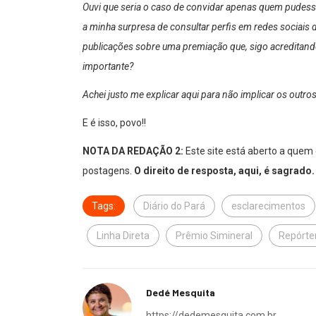
Ouvi que seria o caso de convidar apenas quem pudesse
a minha surpresa de consultar perfis em redes sociais
publicações sobre uma premiação que, sigo acreditando,
importante?
Achei justo me explicar aqui para não implicar os outro
E é isso, povo!!
NOTA DA REDAÇÃO 2:
Este site está aberto a quem
postagens.
O direito de resposta, aqui, é sagrado
Tags:
Diário do Pará
esclarecimentos
Linha Direta
Prêmio Simineral
Repórter
Dedé Mesquita
https://dedemesquita.com.br