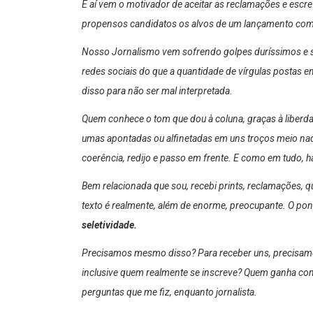
E aí vem o motivador de aceitar as reclamações e escre
propensos candidatos os alvos de um lançamento como 
Nosso Jornalismo vem sofrendo golpes duríssimos e s
redes sociais do que a quantidade de vírgulas postas e
disso para não ser mal interpretada.
Quem conhece o tom que dou à coluna, graças à liberda
umas apontadas ou alfinetadas em uns troços meio nada
coerência, redijo e passo em frente. E como em tudo, há
Bem relacionada que sou, recebi prints, reclamações, q
texto é realmente, além de enorme, preocupante. O pont
seletividade.
Precisamos mesmo disso? Para receber uns, precisamos
inclusive quem realmente se inscreve? Quem ganha co
perguntas que me fiz, enquanto jornalista.