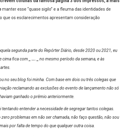
screvem colunas da famosa página 3 dos impressos, a mais
e
manter esse “quase sigilo” e a fleuma das identidades de
ito que os esclarecimentos apresentam consideração
 aquela segunda parte do Repórter Diário, desde 2020 ou 2021, eu
de cima fica com
_ …. _
no mesmo período da semana, e às
artes.
ou no seu blog foi minha. Com base em dois ou três colegas que
iação reclamando as exclusões do evento de lançamento não só
 haviam ganhado o prêmio anteriormente.
i tentando entender a necessidade de segregar tantos colegas.
nho zero problemas em não ser chamada, não faço questão, não sou
mais por falta de tempo do que qualquer outra coisa.