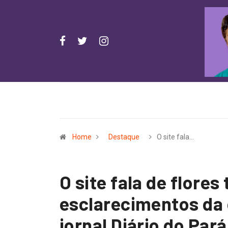
Home
Destaque
O site fala…
O site fala de flore
esclarecimentos da 
jornal Diário do Pará