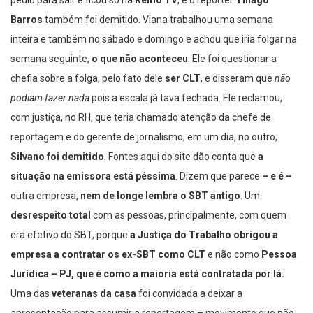
Barros
também foi demitido. Viana trabalhou uma semana
inteira e também no sábado e domingo e achou que iria folgar na
semana seguinte,
o que não aconteceu
. Ele foi questionar a
chefia sobre a folga, pelo fato dele
ser CLT
, e disseram que
não
podiam fazer nada
pois a escala já tava fechada. Ele reclamou,
com justiça, no RH, que teria chamado atenção da chefe de
reportagem e do gerente de jornalismo, em um dia, no outro,
Silvano foi demitido
. Fontes aqui do site dão conta que
a
situação na emissora está péssima
. Dizem que parece
– e é –
outra empresa,
nem de longe lembra o SBT antigo
. Um
desrespeito total
com as pessoas, principalmente, com quem
era efetivo do SBT, porque
a Justiça do Trabalho obrigou a
empresa a contratar os ex-SBT como CLT
e não como
Pessoa
Jurídica – PJ, que é como a maioria está contratada por lá.
Uma das
veteranas da casa
foi convidada a deixar a
apresentação para assumir a reportagem – movimento que não