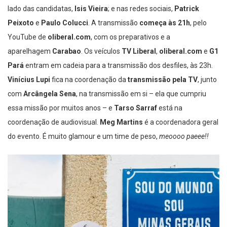
lado das candidatas,
Isis Vieira
; e nas redes sociais,
Patrick
Peixoto
e
Paulo Colucci
. A transmissão
começa às 21h
, pelo
YouTube de
oliberal.com
, com os preparativos e a
aparelhagem
Carabao
. Os veículos
TV Liberal
,
oliberal.com
e
G1
Pará
entram em cadeia para a transmissão dos desfiles, às 23h.
Vinícius Lupi
fica na coordenação da
transmissão pela TV
, junto
com
Arcângela Sena
, na transmissão em si
– ela que cumpriu
essa missão por muitos anos – e
Tarso Sarraf
está na
coordenação de audiovisual.
Meg Martins
é a coordenadora geral
do evento. É muito glamour e um time de peso,
meoooo paeee!!