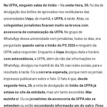
Na UFPA, ninguém sabia do listão –
Na
sexta-feira, 30
, foi dia de
divulgação dos listões de aprovados nos vestibulares das
universidades
Uep
a, de manhã, e
UFPA
, à tarde. Aliás, os
coleguinhas jornalistas ficaram muito na bronca com
assessoria de comunicação da UFPA
. No grupo de
WhatsApp dessa universidade com jornalistas, todos os dias, era
perguntado
quando sairia o listão do PS 2026
e ninguém da
UFPA sabia responder. Enquanto a
Uepa
divulgou data e horário
com antecedência
, a UFPA, além de não dar informações no
WhatsApp, divulgou na manhã do dia 30, nas redes sociais, para o
resultado à tarde. Foi a
correria esperada,
porque nem os jornais
impressos publicaram sobre o fato. O fato é que,
desde
segunda-feira, 26
, a nota de divulgação do
listão da UFPA
já
estava no site da entidade
, mas um tanto escondida.
Mas
euzinha vi.
Ou os
jornalistas da assessoria da UFPA não se
entendem
ou estão
escondendo informação um do outro
.
Ficou