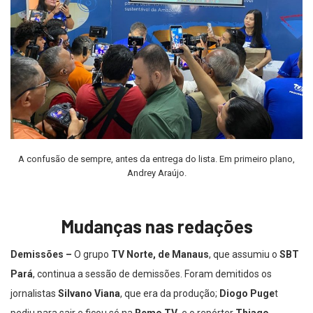
A confusão de sempre, antes da entrega do lista. Em primeiro plano,
Andrey Araújo.
Mudanças nas redações
Demissões –
O grupo
TV Norte, de Manaus
, que assumiu o
SBT
Pará
, continua a sessão de demissões. Foram demitidos os
jornalistas
Silvano Viana
, que era da produção;
Diogo Puge
t
pediu para sair e ficou só na
Remo TV
, e o repórter
Thiago