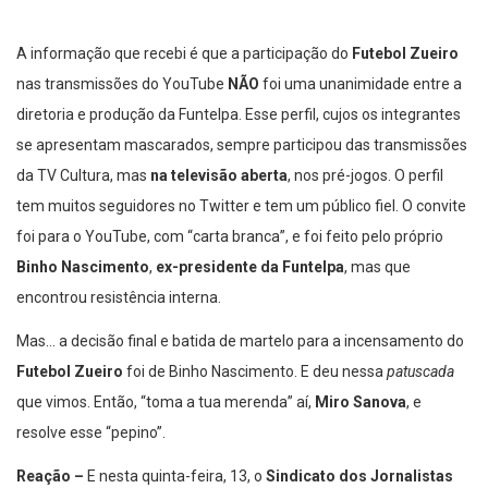
A informação que recebi é que a participação do
Futebol Zueiro
nas transmissões do YouTube
NÃO
foi uma unanimidade entre a
diretoria e produção da Funtelpa. Esse perfil, cujos os integrantes
se apresentam mascarados, sempre participou das transmissões
da TV Cultura, mas
na televisão aberta
, nos pré-jogos. O perfil
tem muitos seguidores no Twitter e tem um público fiel. O convite
foi para o YouTube, com “carta branca”, e foi feito pelo próprio
Binho Nascimento
,
ex-presidente da Funtelpa
, mas que
encontrou resistência interna.
Mas… a decisão final e batida de martelo para a incensamento do
Futebol Zueiro
foi de Binho Nascimento. E deu nessa
patuscada
que vimos. Então, “toma a tua merenda” aí,
Miro Sanova
, e
resolve esse “pepino”.
Reação –
E nesta quinta-feira, 13, o
Sindicato dos Jornalistas