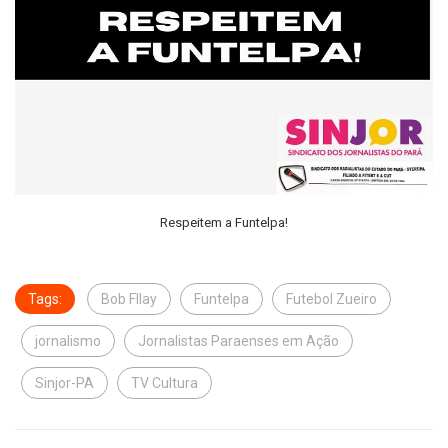
Respeitem a Funtelpa!
Tags:
Bob Fllay
Funtelpa
Futebol Zueiro
jornalismo
Jornalistas Paraenses em Ação
Sinjor-PA
TV Cultura