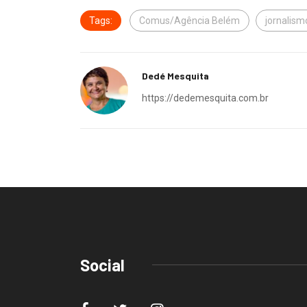
Tags:
Comus/Agência Belém
jornalism
Dedé Mesquita
https://dedemesquita.com.br
Social